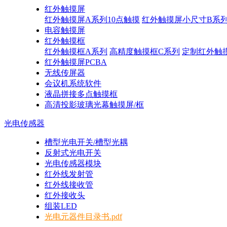
红外触摸屏
红外触摸屏A系列10点触摸
红外触摸屏小尺寸B系
电容触摸屏
红外触摸框
红外触摸框A系列
高精度触摸框C系列
定制红外触
红外触摸屏PCBA
无线传屏器
会议机系统软件
液晶拼接多点触摸框
高清投影玻璃光幕触摸屏/框
光电传感器
槽型光电开关/槽型光耦
反射式光电开关
光电传感器模块
红外线发射管
红外线接收管
红外接收头
组装LED
光电元器件目录书.pdf