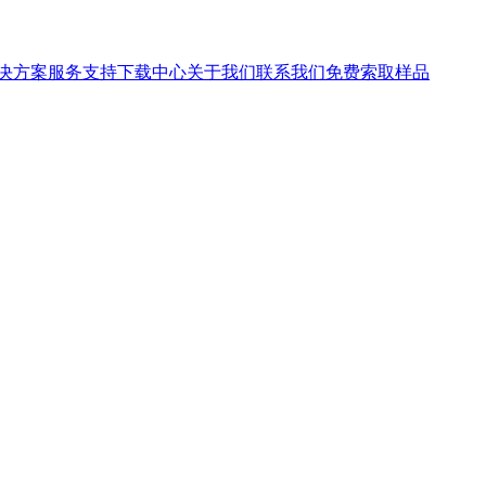
决方案
服务支持
下载中心
关于我们
联系我们
免费索取样品