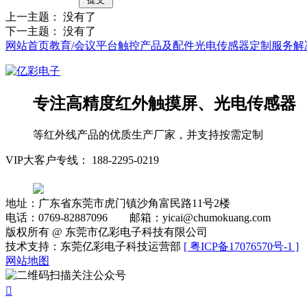
上一主题： 没有了
下一主题： 没有了
网站首页
教育/会议平台
触控产品及配件
光电传感器
定制服务
解
专注
高精度红外触摸屏、光电传感器
等红外线产品的优质生产厂家，并支持按需定制
VIP大客户专线：
188-2295-0219
地址：广东省东莞市虎门镇沙角富民路11号2楼
电话：0769-82887096 邮箱：yicai@chumokuang.com
版权所有 @ 东莞市亿彩电子科技有限公司
技术支持：东莞亿彩电子科技运营部
[ 粤ICP备17076570号-1 ]
网站地图
扫描关注公众号
