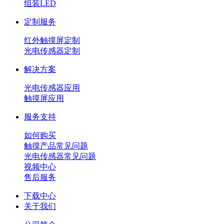
组装LED
定制服务
红外触摸屏定制
光电传感器定制
解决方案
光电传感器应用
触摸屏应用
服务支持
如何购买
触摸产品常见问题
光电传感器常见问题
视频中心
售后服务
下载中心
关于我们