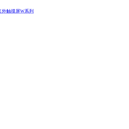
红外触摸屏W系列