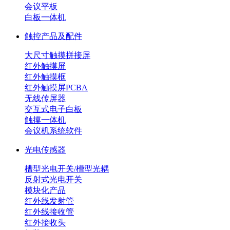
会议平板
白板一体机
触控产品及配件
大尺寸触摸拼接屏
红外触摸屏
红外触摸框
红外触摸屏PCBA
无线传屏器
交互式电子白板
触摸一体机
会议机系统软件
光电传感器
槽型光电开关/槽型光耦
反射式光电开关
模块化产品
红外线发射管
红外线接收管
红外接收头