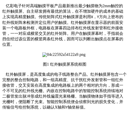
亿彩电子针对高端触摸平板产品最新推出
最少触摸物为
2mm
触控的
红外触摸屏。自主研发拥有最优的算法，在不增加硬件的成本的基础
上实现高精度触摸。传统矩阵式红外触摸屏是利用
，
方向上密布的
X
Y
红外线矩阵来检测并定位用户的触摸。红外触摸屏在显示器的前面安
装一个电路板外框，电路板在屏幕四边排布红外线发射管和红外接收
管，一一对应成横竖交叉的红外矩阵。用户在触摸屏幕时，手指就会
挡住经过该位置的横竖两条红外线，因而可以判断出触摸点在屏幕的
位置。
图1
红外触摸屏系统框图
红外触摸屏，是高度集成的电子线路整合产品。红外触摸屏包含一个
完整的整合控制电路，和一组高精度、抗干扰红外发射管和一组红外
接收管，交叉安装在高度集成的电路板上的两个相对的方向，形成一
个不可见的红外线光栅。内嵌在控制电路中的智能控制系统持续地对
二极管发出脉冲形成红外线偏震光束格栅。当触摸物体如手指等进入
光栅时，便阻断了光束。智能控制系统便会侦察到光的损失变化，并
传输信号给控制系统，以确认
X
轴和
轴坐标值。
Y